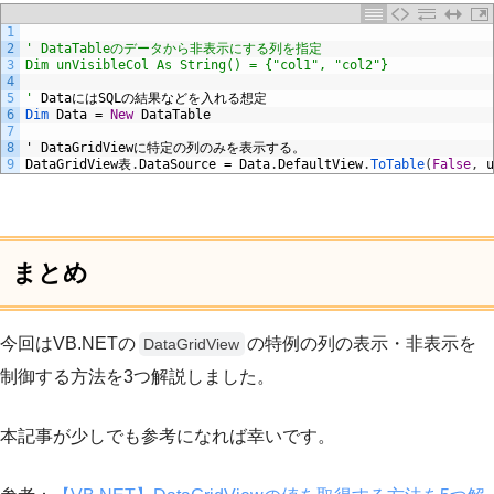
1
2
' DataTableのデータから非表示にする列を指定
3
Dim unVisibleCol As String() = {"col1", "col2"}
4
5
'
Data
には
SQL
の結果などを入れる想定
6
Dim 
Data
=
New
DataTable
7
8
'
DataGridView
に特定の列のみを表示する。
9
DataGridView
表
.
DataSource
=
Data
.
DefaultView
.
ToTable
(
False
,
u
まとめ
今回はVB.NETの
の特例の列の表示・非表示を
DataGridView
制御する方法を3つ解説しました。
本記事が少しでも参考になれば幸いです。