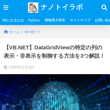
ナノトイラボ
SEになるには
Python
情報系大学生
サイトマップ
お問い合
ホーム
VB.NET
【VB.NET】DataGridViewの特定の列の
表示・非表示を制御する方法を3つ解説！
2024年11月3日