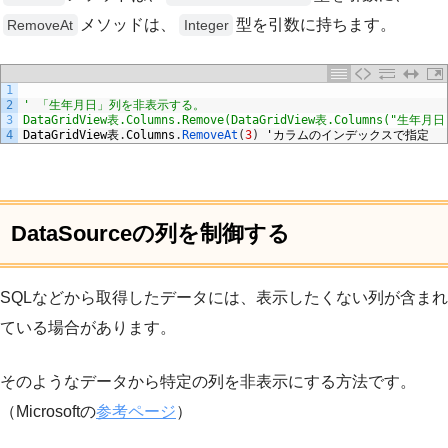
メソッドは、
型を引数に持ちます。
RemoveAt
Integer
1
2
' 「生年月日」列を非表示する。
3
DataGridView表.Columns.Remove(DataGridView表.Columns("生年月日
4
DataGridView
表
.
Columns
.
RemoveAt
(
3
)
'カラムのインデックスで指定
DataSourceの列を制御する
SQLなどから取得したデータには、表示したくない列が含まれ
ている場合があります。
そのようなデータから特定の列を非表示にする方法です。
（Microsoftの
参考ページ
）