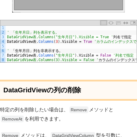
1
2
' 「生年月日」列を表示する。
3
DataGridView表.Columns("生年月日").Visible = True '
列名で指定
4
DataGridView
表
.
Columns
(
3
)
.
Visible
=
True
'カラムのインデックスで
5
6
'
「生年月日」列を非表示する。
7
DataGridView
表
.
Columns
(
"生年月日"
)
.
Visible
=
False
'列名で指定
8
DataGridView表.Columns(3).Visible = False '
カラムのインデックス
DataGridViewの列の削除
特定の列を削除したい場合は、
メソッドと
Remove
を利用できます。
RemoveAt
メソッドは、
型を引数に、
Remove
DataGridViewColumn