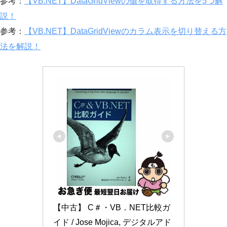
参考：
【VB.NET】DataGridViewの値を取得する方法を5つ解
説！
参考：
【VB.NET】DataGridViewのカラム表示を切り替える方
法を解説！
【中古】 C＃・VB．NET比較ガ
イド / Jose Mojica, デジタルアド