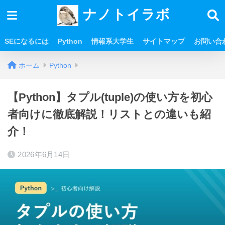
ナノトイラボ
SEになるには
Python
情報系大学生
サイトマップ
お問い合
ホーム
Python
【Python】タプル(tuple)の使い方を初心
者向けに徹底解説！リストとの違いも紹
介！
2026年6月14日