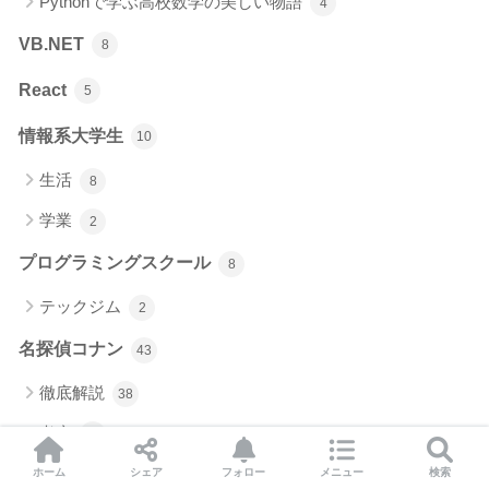
Pythonで学ぶ高校数学の美しい物語
4
VB.NET
8
React
5
情報系大学生
10
生活
8
学業
2
プログラミングスクール
8
テックジム
2
名探偵コナン
43
徹底解説
38
考察
13
声優
ホーム
シェア
フォロー
メニュー
検索
1