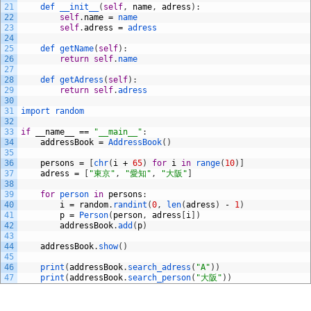
21
def 
__init__
(
self
,
name
,
adress
)
:
22
self
.
name
=
name
23
self
.
adress
=
adress
24
25
def 
getName
(
self
)
:
26
return
self
.
name
27
28
def 
getAdress
(
self
)
:
29
return
self
.
adress
30
31
import 
random
32
33
if
__name__
==
"__main__"
:
34
addressBook
=
AddressBook
(
)
35
36
persons
=
[
chr
(
i
+
65
)
for
i
in
range
(
10
)
]
37
adress
=
[
"東京"
,
"愛知"
,
"大阪"
]
38
39
for
person 
in
persons
:
40
i
=
random
.
randint
(
0
,
len
(
adress
)
-
1
)
41
p
=
Person
(
person
,
adress
[
i
]
)
42
addressBook
.
add
(
p
)
43
44
addressBook
.
show
(
)
45
46
print
(
addressBook
.
search_adress
(
"A"
)
)
47
print
(
addressBook
.
search_person
(
"大阪"
)
)