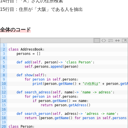
14行目：「A」さんの住所検索
15行目：住所が「大阪」である人を抽出
全体のコード
1
2
class
AddressBook
:
3
persons
=
[
]
4
5
def 
add
(
self
,
person
)
-
>
'class Person'
:
6
self
.
persons
.
append
(
person
)
7
8
def 
show
(
self
)
:
9
for
person 
in
self
.
persons
:
10
print
(
person
.
getName
(
)
+
"の住所は"
+
person
.
get
11
12
def 
search_adress
(
self
,
name
)
-
>
'name -> adress'
:
13
for
person 
in
self
.
persons
:
14
if
person
.
getName
(
)
==
name
:
15
return
person
.
getAdress
(
)
16
17
def 
search_person
(
self
,
adress
)
-
>
'adress -> name'
:
18
return
[
person
.
getName
(
)
for
person 
in
self
.
persons
19
20
class
Person
: