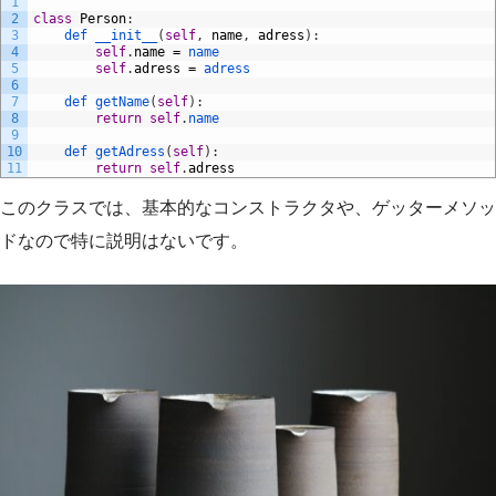
1
2
class
Person
:
3
def 
__init__
(
self
,
name
,
adress
)
:
4
self
.
name
=
name
5
self
.
adress
=
adress
6
7
def 
getName
(
self
)
:
8
return
self
.
name
9
10
def 
getAdress
(
self
)
:
11
return
self
.
adress
このクラスでは、基本的なコンストラクタや、ゲッターメソッ
ドなので特に説明はないです。