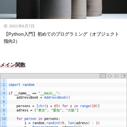
2021年6月7日
【Python入門】初めてのプログラミング（オブジェクト
指向2）
メイン関数
1
2
import 
random
3
4
if
__name__
==
"__main__"
:
5
addressBook
=
AddressBook
(
)
6
7
persons
=
[
chr
(
i
+
65
)
for
i
in
range
(
10
)
]
8
adress
=
[
"東京"
,
"愛知"
,
"大阪"
]
9
10
for
person 
in
persons
:
11
i
=
random
.
randint
(
0
,
len
(
adress
)
-
1
)