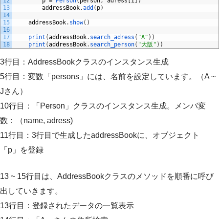
12
p
=
Person
(
person
,
adress
[
i
]
)
13
addressBook
.
add
(
p
)
14
15
addressBook
.
show
(
)
16
17
print
(
addressBook
.
search_adress
(
"A"
)
)
18
print
(
addressBook
.
search_person
(
"大阪"
)
)
3行目：AddressBookクラスのインスタンス生成
5行目：変数「persons」には、名前を設定しています。（A ~
Jさん）
10行目：「Person」クラスのインスタンス生成。メンバ変
数：（name, adress)
11行目：3行目で生成したaddressBookに、オブジェクト
「p」を登録
13 ~ 15行目は、AddressBookクラスのメソッドを順番に呼び
出していきます。
13行目：登録されたデータの一覧表示