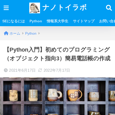
ナノトイラボ
SEになるには
Python
情報系大学生
サイトマップ
お問い合
ホーム
Python
【Python入門】初めてのプログラミング
（オブジェクト指向3）簡易電話帳の作成
2021年6月17日
2022年7月17日