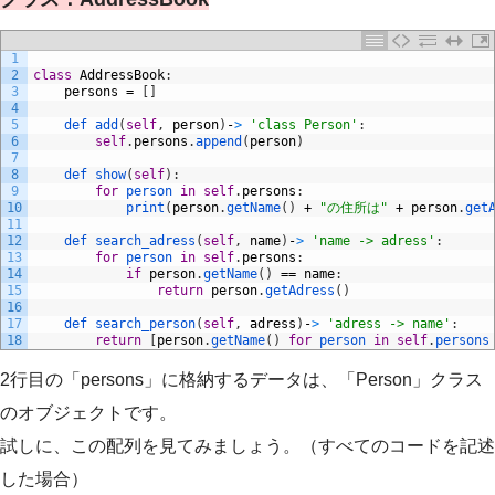
1
2
class
AddressBook
:
3
persons
=
[
]
4
5
def 
add
(
self
,
person
)
-
>
'class Person'
:
6
self
.
persons
.
append
(
person
)
7
8
def 
show
(
self
)
:
9
for
person 
in
self
.
persons
:
10
print
(
person
.
getName
(
)
+
"の住所は"
+
person
.
get
11
12
def 
search_adress
(
self
,
name
)
-
>
'name -> adress'
:
13
for
person 
in
self
.
persons
:
14
if
person
.
getName
(
)
==
name
:
15
return
person
.
getAdress
(
)
16
17
def 
search_person
(
self
,
adress
)
-
>
'adress -> name'
:
18
return
[
person
.
getName
(
)
for
person 
in
self
.
persons
2行目の「persons」に格納するデータは、「Person」クラス
のオブジェクトです。
試しに、この配列を見てみましょう。（すべてのコードを記述
した場合）