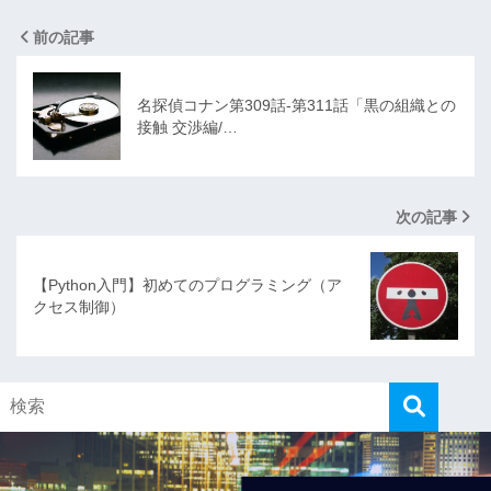
前の記事
名探偵コナン第309話-第311話「黒の組織との
接触 交渉編/…
次の記事
【Python入門】初めてのプログラミング（ア
クセス制御）