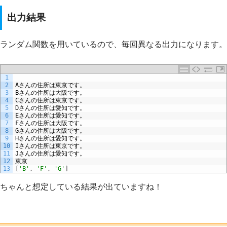
出力結果
ランダム関数を用いているので、毎回異なる出力になります。
1
2
A
さんの住所は東京です。
3
B
さんの住所は大阪です。
4
C
さんの住所は東京です。
5
D
さんの住所は愛知です。
6
E
さんの住所は愛知です。
7
F
さんの住所は大阪です。
8
G
さんの住所は大阪です。
9
H
さんの住所は愛知です。
10
I
さんの住所は東京です。
11
J
さんの住所は愛知です。
12
東京
13
[
'B'
,
'F'
,
'G'
]
ちゃんと想定している結果が出ていますね！