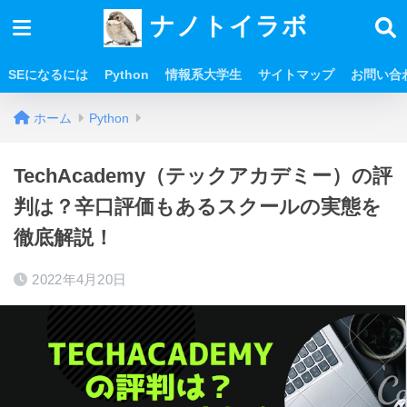
ナノトイラボ
SEになるには
Python
情報系大学生
サイトマップ
お問い合
ホーム
Python
TechAcademy（テックアカデミー）の評
判は？辛口評価もあるスクールの実態を
徹底解説！
2022年4月20日