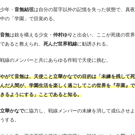
少年・
音無結弦
は自分の苗字以外の記憶を失った状態で、真夜
中の「学園」で目覚める。
音無
は銃を構える少女・
仲村ゆり
と出会い、ここが死後の世界
であると教えられ、
死んだ世界戦線
に勧誘される。
戦線のメンバーと共にあらゆる作戦で天使に挑む。
やがて音無は、天使こと立華かなでの目的は「未練を残して死
んだ人間が、学園生活を楽しく過ごしてこの世界を『卒業』で
きるようにする」ことであると知る。
立華かなで
に協力し、戦線メンバーの未練を消して成仏させよ
うする。