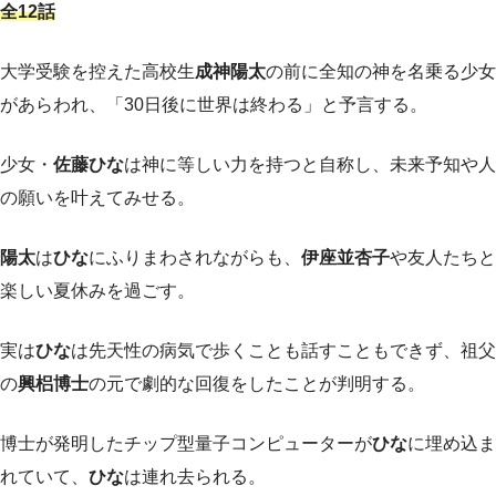
全12話
大学受験を控えた高校生
成神陽太
の前に全知の神を名乗る少女
があらわれ、「30日後に世界は終わる」と予言する。
少女・
佐藤ひな
は神に等しい力を持つと自称し、未来予知や人
の願いを叶えてみせる。
陽太
は
ひな
にふりまわされながらも、
伊座並杏子
や友人たちと
楽しい夏休みを過ごす。
実は
ひな
は先天性の病気で歩くことも話すこともできず、祖父
の
興梠博士
の元で劇的な回復をしたことが判明する。
博士が発明したチップ型量子コンピューターが
ひな
に埋め込ま
れていて、
ひな
は連れ去られる。