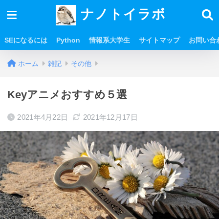
ナノトイラボ
SEになるには
Python
情報系大学生
サイトマップ
お問い合
ホーム
雑記
その他
Keyアニメおすすめ５選
2021年4月22日
2021年12月17日