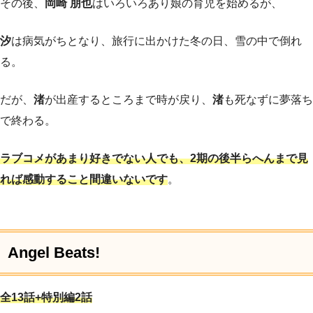
その後、
岡崎 朋也
はいろいろあり娘の育児を始めるが、
汐
は病気がちとなり、旅行に出かけた冬の日、雪の中で倒れ
る。
だが、
渚
が出産するところまで時が戻り、
渚
も死なずに夢落ち
で終わる。
ラブコメがあまり好きでない人でも、2期の後半らへんまで見
れば感動すること間違いないです
。
Angel Beats!
全13話+特別編2話