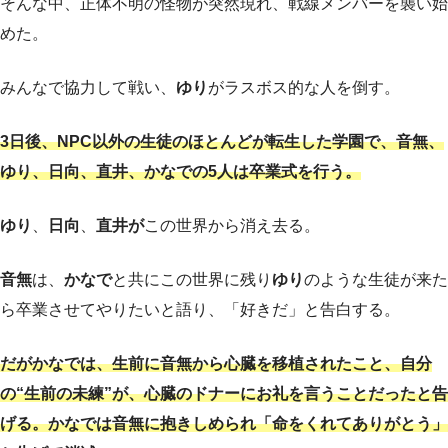
そんな中、正体不明の怪物が突然現れ、戦線メンバーを襲い始
めた。
みんなで協力して戦い、
ゆり
がラスボス的な人を倒す。
3日後、NPC以外の生徒のほとんどが転生した学園で、音無、
ゆり、日向、直井、かなでの5人は卒業式を行う。
ゆり
、
日向
、
直井が
この世界から消え去る。
音無
は、
かなで
と共にこの世界に残り
ゆり
のような生徒が来た
ら卒業させてやりたいと語り、「好きだ」と告白する。
だがかなでは、生前に音無から心臓を移植されたこと、自分
の“生前の未練”が、心臓のドナーにお礼を言うことだったと告
げる。かなでは音無に抱きしめられ「命をくれてありがとう」