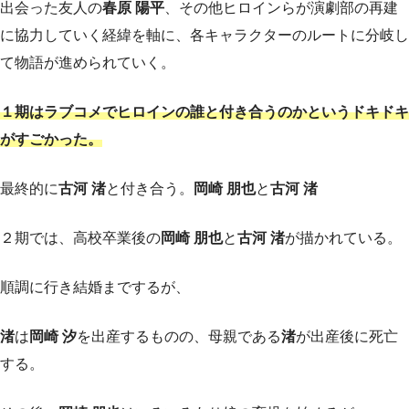
出会った友人の
春原 陽平
、その他ヒロインらが演劇部の再建
に協力していく経緯を軸に、各キャラクターのルートに分岐し
て物語が進められていく。
１期はラブコメでヒロインの誰と付き合うのかというドキドキ
がすごかった。
最終的に
古河 渚
と付き合う。
岡崎 朋也
と
古河 渚
２期では、高校卒業後の
岡崎 朋也
と
古河 渚
が描かれている。
順調に行き結婚までするが、
渚
は
岡崎 汐
を出産するものの、母親である
渚
が出産後に死亡
する。