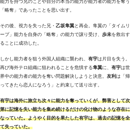
能力を持つ兄のことや自分の本当の能力が能力者の能力を奪う
「略奪」であったことを思い出す。
その後、視力を失った兄・
乙坂隼翼
と再会。隼翼の「タイムリ
ープ」能力を自身の「略奪」の能力で譲り受け、
歩未
を救出す
ることに成功した。
しかし能力者を狙う外国人組織に襲われ、
有宇
は片目を失う。
再び海外テロ組織に狙われることを危惧する
隼翼
に、
有宇
は世
界中の能力者の能力を奪い問題解決しようと決意。
友利
は「帰
ってきたら恋人になろう」と約束して送り出す。
有宇は海外に旅立ち次々に能力を奪っていくが、弊害として次
第に記憶を失い能力を集め続けるだけの化け物のような存在に
なっていた。ようやく目的を果たした有宇は、過去の記憶を全
て失っていた。