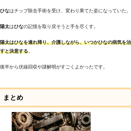
ひな
はチップ除去手術を受け、変わり果てた姿になっていた。
陽太
は
ひな
の記憶を取り戻そうと手を尽くす。
陽太はひなを連れ帰り、介護しながら、いつかひなの病気を治
すと決意する
。
後半から伏線回収や謎解明がすごくよかったです。
まとめ