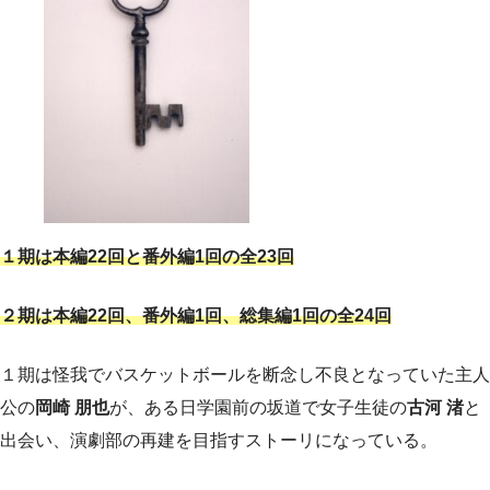
１期は本編22回と番外編1回の全23回
２期は本編22回、番外編1回、総集編1回の全24回
１期は怪我でバスケットボールを断念し不良となっていた主人
公の
岡崎 朋也
が、ある日学園前の坂道で女子生徒の
古河 渚
と
出会い、演劇部の再建を目指すストーリになっている。