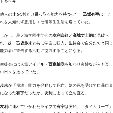
する世界。
他人の体を5秒だけ乗っ取る能力を持つ少年・
乙坂有宇
は、こ
れを人知れず悪用しエセ優等生生活を送っていた。
しかし、星ノ海学園生徒会の
友利奈緒
と
高城丈士朗
に見破ら
れ、妹・
乙坂歩未
と共に学園に転入、生徒会で自分たちと同じ
能力者に警告する活動に協力することになる。
生徒会には人気アイドル・
西森柚咲
も加わり奇妙ながらも楽し
い日々を送っていた。
歩未
が「崩壊」能力を発動して死亡。妹の死を受けて自暴自棄
になった
有宇
だったが、
友利
によって立ち直る。
友利
に連れていかれたライブで
有宇
は突如、「タイムリープ」