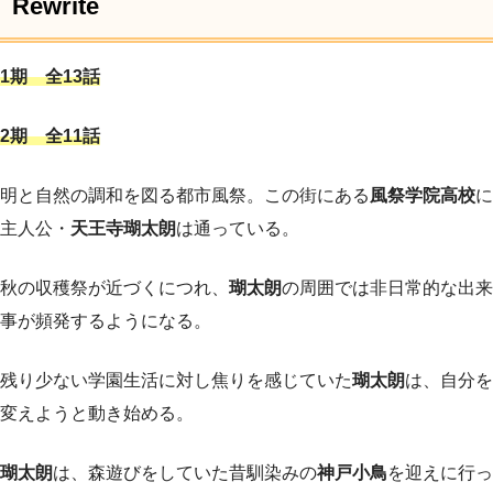
Rewrite
1期 全13話
2期 全11話
明と自然の調和を図る都市風祭。この街にある
風祭学院高校
に
主人公・
天王寺瑚太朗
は通っている。
秋の収穫祭が近づくにつれ、
瑚太朗
の周囲では非日常的な出来
事が頻発するようになる。
残り少ない学園生活に対し焦りを感じていた
瑚太朗
は、自分を
変えようと動き始める。
瑚太朗
は、森遊びをしていた昔馴染みの
神戸小鳥
を迎えに行っ