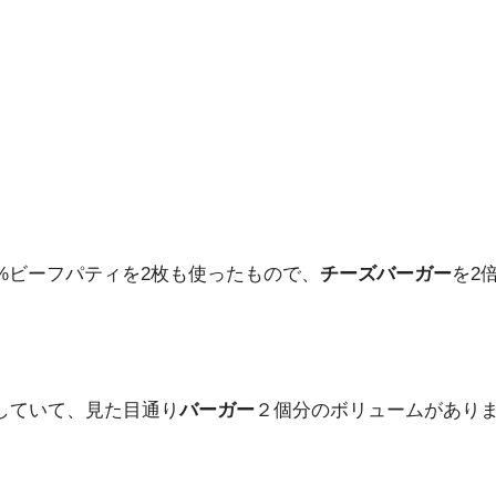
%ビーフパティを2枚も使ったもので、
チーズバーガー
を2
していて、見た目通り
バーガー
２個分のボリュームがあり