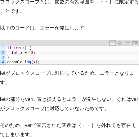
ブロックスコープとは、変数の有効範囲を｛・・｝に限定する
ことです。
以下のコードは、エラーが発生します。
1
if
(
true
)
{
2
let
x
=
13
;
3
}
4
console
.
log
(
x
)
;
letがブロックスコープに対応しているため、エラーとなりま
す。
letの部分をvarに置き換えるとエラーが発生しない、それはvar
がブロックスコープに対応していないためです。
そのため、varで宣言された変数は｛・・｝を外れても存在 し
てしまいます。