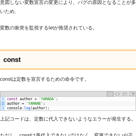
意図しない変数宣言の変更により、バグの原因となることが多
いため、
変数の衝突を監視するletが推奨されている。
const
constは定数を宣言するための命令です。
1
const
author
=
'YAMADA'
;
2
author
=
'YAMANE'
;
3
console
.
log
(
author
)
;
上記コードは、定数に代入できないようなエラーが発生する。
ただし、constは再代入できないではなく、変更できないが正