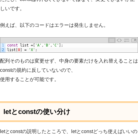
しいです。
例えば、以下のコードはエラーは発生しません。
1
const
list
=
[
'A'
,
'B'
,
'C'
]
;
2
list
[
0
]
=
'X'
;
配列そのものは変更せず、中身の要素だけを入れ替えることは
constの規約に反していないので、
使用することが可能です。
letとconstの使い分け
letとconstの説明したところで、letとconstどっち使えばいいの