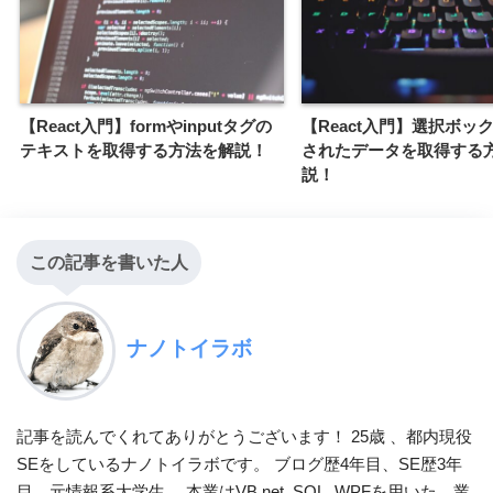
【React入門】formやinputタグの
【React入門】選択ボッ
テキストを取得する方法を解説！
されたデータを取得する
説！
この記事を書いた人
ナノトイラボ
記事を読んでくれてありがとうございます！ 25歳 、都内現役
SEをしているナノトイラボです。 ブログ歴4年目、SE歴3年
目。元情報系大学生。 本業はVB.net, SQL, WPFを用いた、業