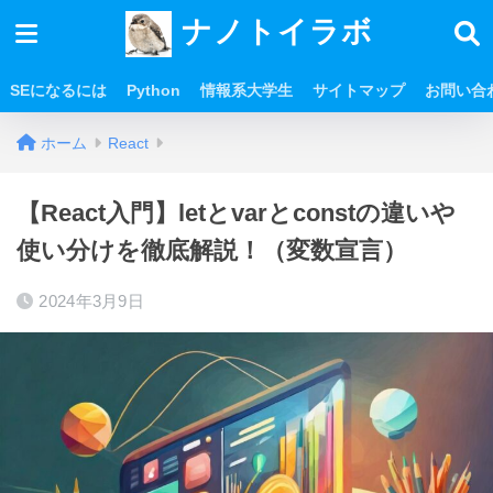
ナノトイラボ
SEになるには
Python
情報系大学生
サイトマップ
お問い合
ホーム
React
【React入門】letとvarとconstの違いや
使い分けを徹底解説！（変数宣言）
2024年3月9日