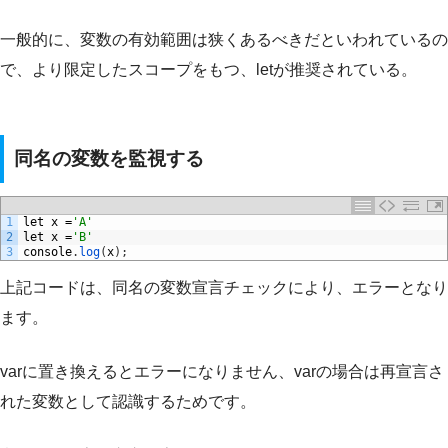
一般的に、変数の有効範囲は狭くあるべきだといわれているの
で、より限定したスコープをもつ、letが推奨されている。
同名の変数を監視する
1
let
x
=
'A'
2
let
x
=
'B'
3
console
.
log
(
x
)
;
上記コードは、同名の変数宣言チェックにより、エラーとなり
ます。
varに置き換えるとエラーになりません、varの場合は再宣言さ
れた変数として認識するためです。