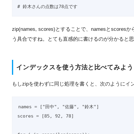
# 鈴木さんの点数は78点です
zip(names, scores)とすることで、names
う具合ですね。とても直感的に書けるのが分かると思
インデックスを使う方法と比べてみよう
もしzipを使わずに同じ処理を書くと、次のように
names = ["田中", "佐藤", "鈴木"]

scores = [85, 92, 78]
