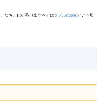
。なお、zipが取り出すペアは
タプル(tuple)
という形