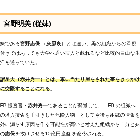
宮野明美 (従妹)
妹である
宮野志保
（
灰原哀
）とは違い、黒の組織からの監視
付きではあっても大学へ通い友人と戯れるなど比較的自由な生
活を送っていた。
諸星大（赤井秀一）とは、車に当たり屋をされた事をきっかけ
に交際することになる
。
FBI捜査官・
赤井秀一
であることが発覚して、「FBIの組織へ
の潜入捜査を手引きした危険人物」として今後も組織の情報を
外に漏らす原因を作る可能性が高いと考えた組織から自分と妹
の
志保
を抜けさせる10億円強盗 を命令される。