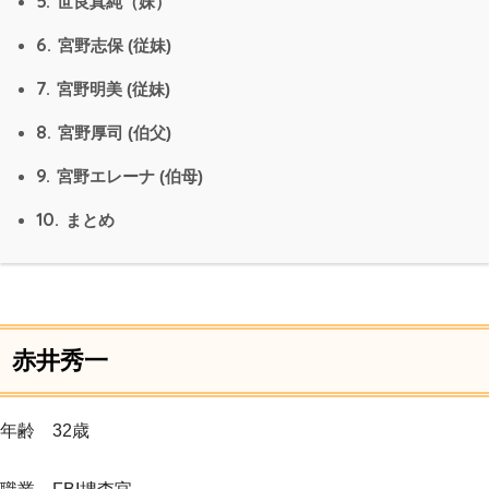
5.
世良真純（妹）
6.
宮野志保 (従妹)
7.
宮野明美 (従妹)
8.
宮野厚司 (伯父)
9.
宮野エレーナ (伯母)
10.
まとめ
赤井秀一
年齢 32歳