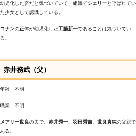
幼児化した姿だと気づいていて、組織で
シェリー
と呼ばれてい
た少女として認識している。
コナン
の正体が幼児化した
工藤新一
であることは気づいてい
る。
赤井務武
（父）
年齢 不明
職業 不明
メアリー世良
の夫で、
赤井秀一
、
羽田秀吉
、
世良真純
の父親で
ある。