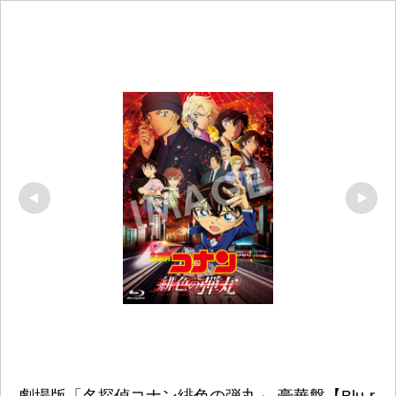
劇場版「名探偵コナン緋色の弾丸」 豪華盤【Blu-r