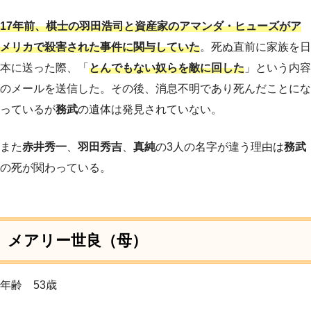
17年前、棋士の羽田浩司と資産家のアマンダ・ヒューズがア
メリカで殺害された事件に関与していた
。死ぬ直前に家族を日
本に送った際、「
とんでもない奴らを敵に回した
」という内容
のメールを送信した。その後、消息不明であり死んだことにな
っているが
務武
の遺体は発見されていない。
また
赤井秀一
、
羽田秀吉
、
真純
の3人の名字が違う理由は
務武
の死が関わっている。
メアリー世良（母）
年齢 53歳