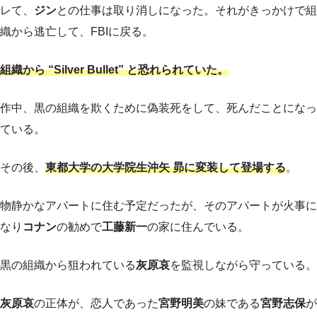
レて、
ジン
との仕事は取り消しになった。それがきっかけで組
織から逃亡して、FBIに戻る。
組織から “Silver Bullet” と恐れられていた。
作中、黒の組織を欺くために偽装死をして、死んだことになっ
ている。
その後、
東都大学の大学院生沖矢 昴に変装して登場する
。
物静かなアパートに住む予定だったが、そのアパートが火事に
なり
コナン
の勧めで
工藤新一
の家に住んでいる。
黒の組織から狙われている
灰原哀
を監視しながら守っている。
灰原哀
の正体が、恋人であった
宮野明美
の妹である
宮野志保
が