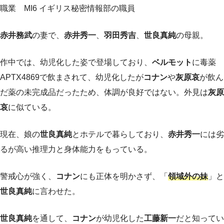
職業 MI6 イギリス秘密情報部の職員
赤井務武
の妻で、
赤井秀一
、
羽田秀吉
、
世良真純
の母親。
作中では、幼児化した姿で登場しており、
ベルモット
に毒薬
APTX4869で飲まされて、幼児化したが
コナン
や
灰原哀
が飲ん
だ薬の未完成品だったため、体調が良好ではない。外見は
灰原
哀
に似ている。
現在、娘の
世良真純
とホテルで暮らしており、
赤井秀一
には劣
るが高い推理力と身体能力をもっている。
警戒心が強く、
コナン
にも正体を明かさず、「
領域外の妹
」と
世良真純
に言わせた。
世良真純
を通して、
コナン
が幼児化した
工藤新一
だと知ってい