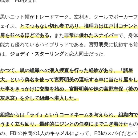
職業 FBI捜査官
黒いニット帽がトレードマーク。左利き。クールでポーカーフ
ェイス。
とてつもない切れ者であり、推理力は江戸川コナンと
肩を並べるほどである
。
また
非常に優れたスナイパー
で、身体
能力も優れているハイブリッドである。
宮野明美
に接触する前
は、
ジョディ・スターリング
と恋人同士だった。
かつて、黒の組織への潜入捜査を行った経験があり、「諸星
大」という偽名を使って宮野明美の運転する車に当たり屋をし
た事をきっかけに交際を始め、宮野明美や妹の宮野志保（後の
灰原哀）を介して組織へ潜入した。
組織からは「ライ」というコードネームを与えられ、組織内で
うまく立ち回り、最終的にジンとの任務にまでこぎ着けた
もの
の、FBIの仲間の1人の
キャメル
によって、FBIのスパイだとバ