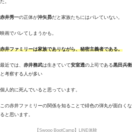
た。
赤井秀一
の正体が
沖矢昴
だと家族たちにはバレていない。
映画でバレてしまうかも。
赤井ファミリーは家族でありながら、秘密主義者である。
最近では、
赤井務武
は生きていて
安室透
の上司である
黒田兵衛
と考察する人が多い
個人的に死んでいると思っています。
この赤井ファミリーの関係を知ることで緋色の弾丸が面白くな
ると思います。
【Swooo BootCamp】LINE体験