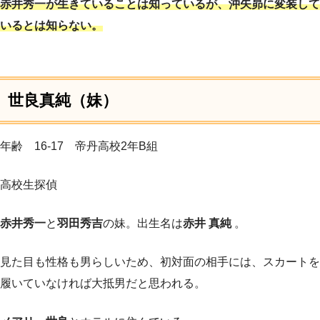
赤井秀一が生きていることは知っているが、沖矢昴に変装して
いるとは知らない。
世良真純（妹）
年齢 16-17 帝丹高校2年B組
高校生探偵
赤井秀一
と
羽田秀吉
の妹。出生名は
赤井 真純
。
見た目も性格も男らしいため、初対面の相手には、スカートを
履いていなければ大抵男だと思われる。