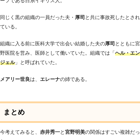
ーフである日系イギリス人。
同じく黒の組織の一員だった夫・
厚司
と共に事故死したとされ
ている。
組織に入る前に医科大学で出会い結婚した夫の
厚司
とともに宮
野医院を営み、医師として働いていた。組織では「
ヘル・エン
ジェル
」と呼ばれていた。
メアリー世良
は、
エレーナ
の姉である。
まとめ
今考えてみると、
赤井秀一
と
宮野明美
の関係はすごい複雑だっ