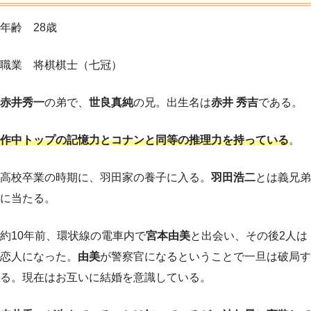
年齢 28歳
職業 将棋棋士（七冠）
赤井秀一
の弟で、
世良真純
の兄。出生名は
赤井 秀吉
である。
作中トップの記憶力とコナンと同等の推理力を持
っている
。
高校卒業の時期に、羽田家の養子に入る。
羽田浩二
とは義兄弟
に当たる。
約10年前、環状線の電車内で
宮本由美
と出会い、その後2人は
恋人になった。
由美
が警察官になるということで一旦は破局す
る。現在はお互いに結婚を意識している。